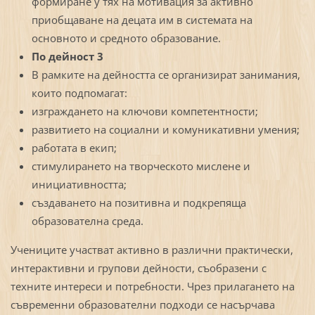
формиране у тях на мотивация за активно
приобщаване на децата им в системата на
основното и средното образование.
По дейност 3
В рамките на дейността се организират занимания,
които подпомагат:
изграждането на ключови компетентности;
развитието на социални и комуникативни умения;
работата в екип;
стимулирането на творческото мислене и
инициативността;
създаването на позитивна и подкрепяща
образователна среда.
Учениците участват активно в различни практически,
интерактивни и групови дейности, съобразени с
техните интереси и потребности. Чрез прилагането на
съвременни образователни подходи се насърчава