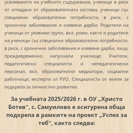
усвояването на учебното съдържание, ученици в риск
от отпадане от образователната система, ученици със
специални образователни потребности, в риск, с
хронични заболявания и изявени дарби; Родители на
ученици от уязвими групи, вкл. роми, както и родители
на ученици със специални образователни потребности,
в риск, с хронични заболявания и изявени дарби, лица,
преждевременно напуснали училище; Учители,
педагогически специалисти и непедагогически
персонал; вкл. образователни медиатори, социални
работници; експерти от РУО. Специалисти от екипи за
подкрепа за личностно развитие.
За учебната 2025/2026 г. в ОУ „Христо
Ботевˮ, с. Самуилово е осигурена обща
подкрепа в рамките на проект „Успех за
тебˮ, както следва: