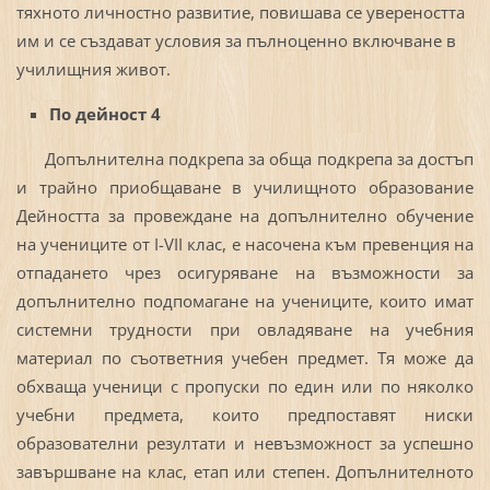
тяхното личностно развитие, повишава се увереността
им и се създават условия за пълноценно включване в
училищния живот.
По дейност 4
Допълнителна подкрепа за обща подкрепа за достъп
и трайно приобщаване в училищното образование
Дейността за провеждане на допълнително обучение
на учениците от I-VII клас, е насочена към превенция на
отпадането чрез осигуряване на възможности за
допълнително подпомагане на учениците, които имат
системни трудности при овладяване на учебния
материал по съответния учебен предмет. Тя може да
обхваща ученици с пропуски по един или по няколко
учебни предмета, които предпоставят ниски
образователни резултати и невъзможност за успешно
завършване на клас, етап или степен. Допълнителното