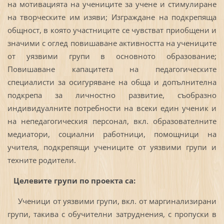
на мотивацията на учениците за учене и стимулиране
на творческите им изяви; Изграждане на подкрепяща
общност, в която участниците се чувстват приобщени и
значими с оглед повишаване активността на учениците
от уязвими групи в основното образование;
Повишаване капацитета на педагогическите
специалисти за осигуряване на обща и допълнителна
подкрепа за личностно развитие, съобразно
индивидуалните потребности на всеки един ученик и
на непедагогическия персонал, вкл. образователните
медиатори, социални работници, помощници на
учителя, подкрепящи учениците от уязвими групи и
техните родители.
Целевите групи по проекта са:
Ученици от уязвими групи, вкл. от маргинализирани
групи, такива с обучителни затруднения, с пропуски в