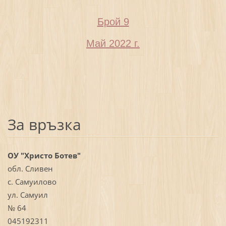
Брой 9
Май 2022 г.
За връзка
ОУ "Христо Ботев"
обл. Сливен
с. Самуилово
ул. Самуил
№ 64
045192311