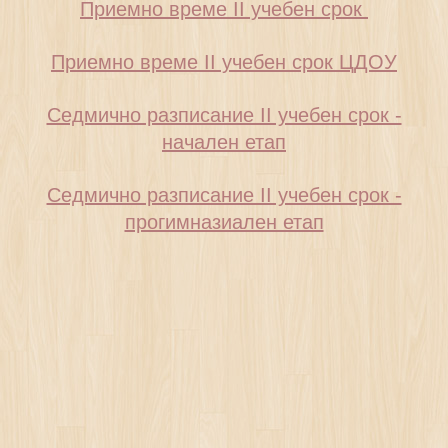
Приемно време II учебен срок
Приемно време II учебен срок ЦДОУ
Седмично разписание II учебен срок -
начален етап
Седмично разписание II учебен срок -
прогимназиален етап