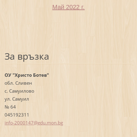
Май 2022 г.
За връзка
ОУ "Христо Ботев"
обл. Сливен
с. Самуилово
ул. Самуил
№ 64
045192311
info-200
0147@edu
.mon.bg