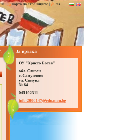
ане
|
карта на страниците
|
rss
За връзка
G
ОУ "Христо Ботев"
обл. Сливен
с. Самуилово
ул. Самуил
№ 64
045192311
info-200
0147@edu
.mon.bg