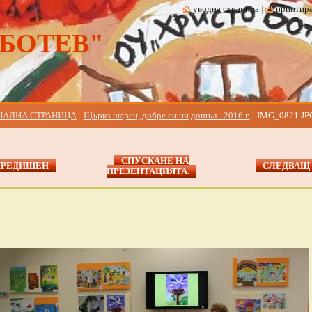
уводна страница
|
принтир
 БОТЕВ"
ЧАЛНА СТРАНИЦА
-
Щърко шарен, добре си ни дошъл - 2016 г.
-
IMG_0821.JP
СПУСКАНЕ НА
ПРЕДИШЕН
СЛЕДВАЩ
ПРЕЗЕНТАЦИЯТА.